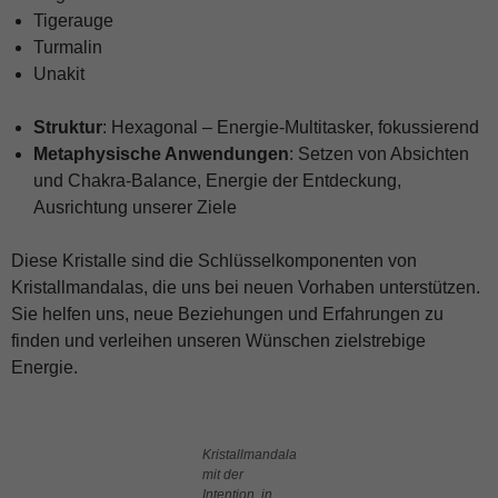
verwenden wir für
Tigerauge
die Auswertung des
Nutzungsverhaltens.
Turmalin
Dies hilft uns,
Unakit
unsere Webseite
stetig zu verbessern
und Ihnen das
Struktur
: Hexagonal – Energie-Multitasker, fokussierend
bestmögliche
Metaphysische Anwendungen
: Setzen von Absichten
Besuchserlebnis zu
und Chakra-Balance, Energie der Entdeckung,
bieten.
Ausrichtung unserer Ziele
Performance
Diese Kristalle sind die Schlüsselkomponenten von
Damit unsere
Kristallmandalas, die uns bei neuen Vorhaben unterstützen.
Website
Sie helfen uns, neue Beziehungen und Erfahrungen zu
während Ihres
Besuchs so
finden und verleihen unseren Wünschen zielstrebige
gut wie
Energie.
möglich
funktioniert.
Wenn Sie
diese Cookies
Kristallmandala
ablehnen,
mit der
verschwinden
Intention, in
einige