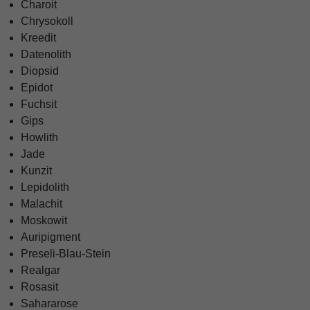
Charoit
Chrysokoll
Kreedit
Datenolith
Diopsid
Epidot
Fuchsit
Gips
Howlith
Jade
Kunzit
Lepidolith
Malachit
Moskowit
Auripigment
Preseli-Blau-Stein
Realgar
Rosasit
Sahararose