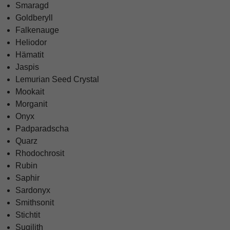
Smaragd
Goldberyll
Falkenauge
Heliodor
Unbedingt
Hämatit
erforderliche
Cookies
Jaspis
Diese
Lemurian Seed Crystal
Cookies und
Mookait
Services sind
Morganit
für die
korrekte
Onyx
Funktion der
Padparadscha
Webseite
Quarz
verantwortlich
und daher
Rhodochrosit
zwingend
Rubin
erforderlich.
Saphir
Sardonyx
Smithsonit
Analyse
Diese Anbieter und
Stichtit
deren Cookies
Sugilith