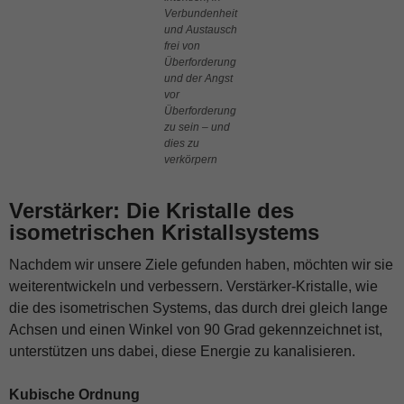
Verbundenheit
Funktionen
und Austausch
von der
frei von
Website.
Überforderung
und der Angst
vor
Werbung
Überforderung
Diese
zu sein – und
Anbieter und
dies zu
deren
verkörpern
Cookies
verwenden
wir für
Verstärker: Die Kristalle des
Werbezwecke
isometrischen Kristallsystems
und deren
Auswertung.
Nachdem wir unsere Ziele gefunden haben, möchten wir sie
weiterentwickeln und verbessern. Verstärker-Kristalle, wie
die des isometrischen Systems, das durch drei gleich lange
Achsen und einen Winkel von 90 Grad gekennzeichnet ist,
unterstützen uns dabei, diese Energie zu kanalisieren.
Kubische Ordnung