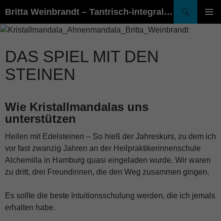
Suchen
Britta Weinbrandt – Tantrisch-integrales Lebensenergie-Coaching – Praxis für Logopädie
ZUM
PRIMÄR
INHALT
MENÜ
SPRINGEN
DAS SPIEL MIT DEN
STEINEN
Wie Kristallmandalas uns
unterstützen
Heilen mit Edelsteinen – So hieß der Jahreskurs, zu dem ich
vor fast zwanzig Jahren an der Heilpraktikerinnenschule
Alchemilla in Hamburg quasi eingeladen wurde. Wir waren
zu dritt, drei Freundinnen, die den Weg zusammen gingen.
Es sollte die beste Intuitionsschulung werden, die ich jemals
erhalten habe.