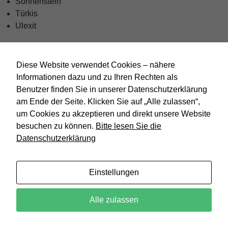
Sonnenstein
Türkis
Ulexit
Kristallographische Struktur
: Triklin – Komplex,
umarmend
Diese Website verwendet Cookies – nähere
Metaphysische Anwendungen
: Förderung von
Informationen dazu und zu Ihren Rechten als
ganzheitlicher Heilung, Schutz vor negativen Einflüssen
Benutzer finden Sie in unserer Datenschutzerklärung
und Gefahren
am Ende der Seite. Klicken Sie auf „Alle zulassen“,
um Cookies zu akzeptieren und direkt unsere Website
Sie stärken unser Gefühl von Sicherheit und unterstützen
besuchen zu können.
Bitte lesen Sie die
uns dabei, uns in einer oftmals chaotischen Welt zu
Datenschutzerklärung
behaupten.
Einstellungen
Kristallmandala
zur
Alle zulassen
Annäherung an
die Energie
eines