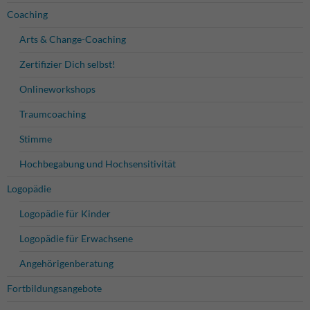
Coaching
Arts & Change-Coaching
Unbedingt
Zertifizier Dich selbst!
erforderliche
Cookies
Onlineworkshops
Diese Cookies
und Services
Traumcoaching
sind für die
Stimme
korrekte
Funktion der
Hochbegabung und Hochsensitivität
Webseite
verantwortlich
Logopädie
und daher
zwingend
Logopädie für Kinder
erforderlich.
Logopädie für Erwachsene
Angehörigenberatung
Analyse
Diese Anbieter und
Fortbildungsangebote
deren Cookies
verwenden wir für