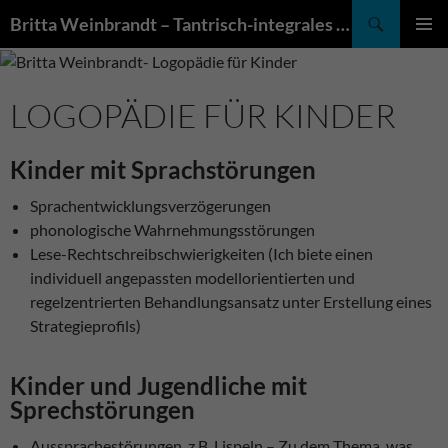
Suchen
Britta Weinbrandt – Tantrisch-integrales Lebensenergie-Coaching – Praxis für Logopädie
ZUM
PRIMÄR
INHALT
MENÜ
SPRINGEN
LOGOPÄDIE FÜR KINDER
Kinder mit Sprachstörungen
Sprachentwicklungsverzögerungen
phonologische Wahrnehmungsstörungen
Lese-Rechtschreibschwierigkeiten (Ich biete einen
individuell angepassten modellorientierten und
regelzentrierten Behandlungsansatz unter Erstellung eines
Strategieprofils)
Kinder und Jugendliche mit
Sprechstörungen
Aussprachestörungen, z.B. Lispeln – Zu dem Thema, was