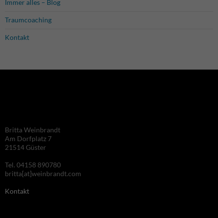
Immer alles – Blog
die Auswertung des
Nutzungsverhaltens.
Traumcoaching
Dies hilft uns,
unsere Webseite
Kontakt
stetig zu verbessern
und Ihnen das
bestmögliche
Besuchserlebnis zu
bieten.
Performance
Damit unsere
Britta Weinbrandt
Website
Am Dorfplatz 7
während Ihres
21514 Güster
Besuchs so
gut wie
Tel. 04158 890780
möglich
britta[at]weinbrandt.com
funktioniert.
Wenn Sie
Kontakt
diese Cookies
ablehnen,
verschwinden